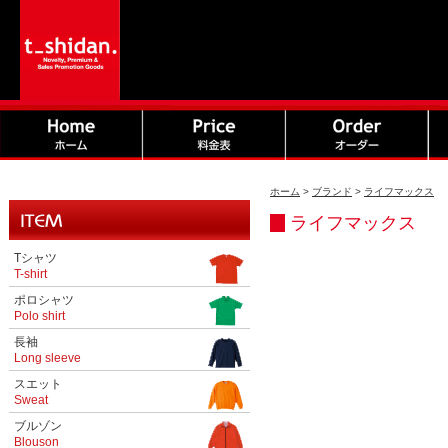
ホーム
>
ブランド
>
ライフマックス
ライフマックス
Tシャツ
T-shirt
ポロシャツ
Polo shirt
長袖
Long sleeve
スエット
Sweat
ブルゾン
Blouson