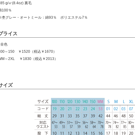
285 g/㎡(8.4oz) 裏毛
綿100％
※杢グレー・オートミール：綿93％ ポリエステル7％
プライス
●全色
100～150 ￥1520（税込￥1670）
WM～2XL ￥1830（税込￥2013）
サイズ