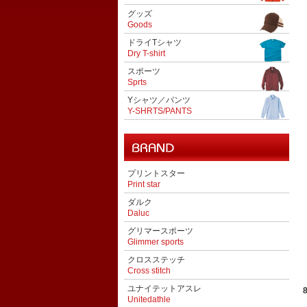
グッズ
Goods
ドライTシャツ
Dry T-shirt
スポーツ
Sprts
Yシャツ／パンツ
Y-SHRTS/PANTS
プリントスター
Print star
ダルク
Daluc
グリマースポーツ
Glimmer sports
クロスステッチ
Cross stitch
ユナイテットアスレ
Unitedathle