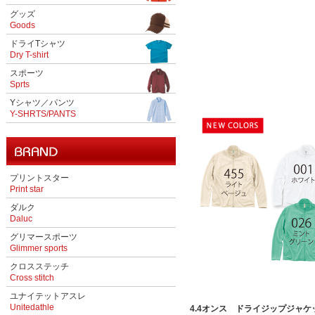
グッズ
Goods
ドライTシャツ
Dry T-shirt
スポーツ
Sprts
Yシャツ／パンツ
Y-SHRTS/PANTS
プリントスター
Print star
ダルク
Daluc
グリマースポーツ
Glimmer sports
クロスステッチ
Cross stitch
ユナイテットアスレ
Unitedathle
4.4オンス ドライジップジャケット