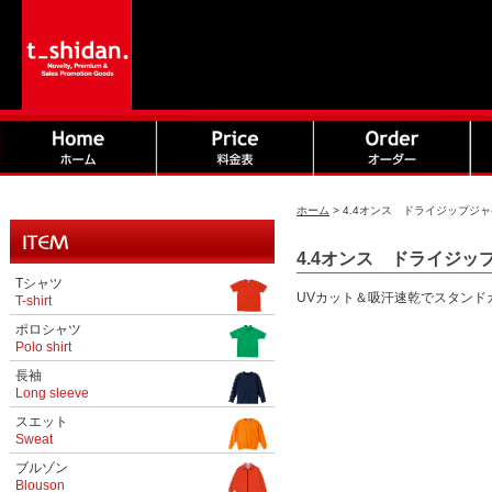
ホーム
>
4.4オンス ドライジップジャケ
4.4オンス ドライジップ
Tシャツ
UVカット＆吸汗速乾でスタンド
T-shirt
ポロシャツ
Polo shirt
長袖
Long sleeve
スエット
Sweat
ブルゾン
Blouson