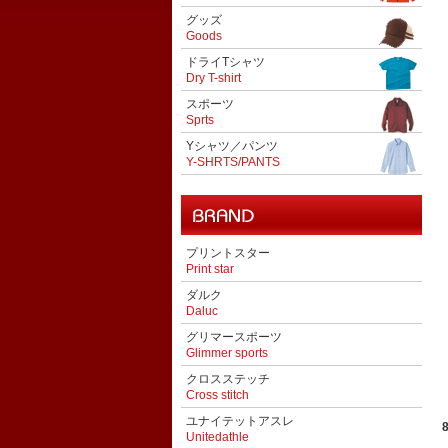
グッズ
Goods
ドライTシャツ
Dry T-shirt
スポーツ
Sprts
Yシャツ／パンツ
Y-SHRTS/PANTS
プリントスター
Print star
ダルク
Daluc
グリマースポーツ
Glimmer sports
クロスステッチ
Cross stitch
ユナイテットアスレ
Unitedathle