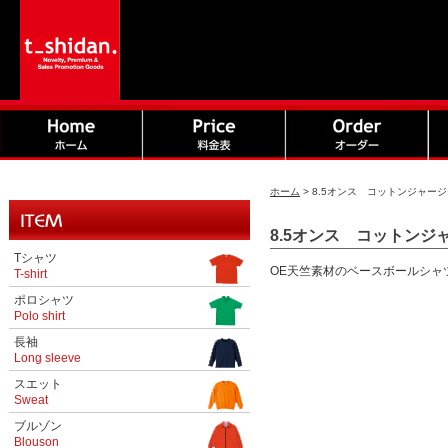
ホーム
>
8.5オンス コットンジャージ
8.5オンス コットンジャ
Tシャツ
OE天竺素材のベースボールシャ
T-shirt
ポロシャツ
Polo shirt
長袖
Long sleeve
スエット
Sweat
ブルゾン
Blouson