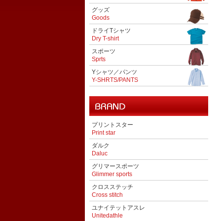
グッズ
Goods
ドライTシャツ
Dry T-shirt
スポーツ
Sprts
Yシャツ／パンツ
Y-SHRTS/PANTS
プリントスター
Print star
ダルク
Daluc
グリマースポーツ
Glimmer sports
クロスステッチ
Cross stitch
ユナイテットアスレ
Unitedathle