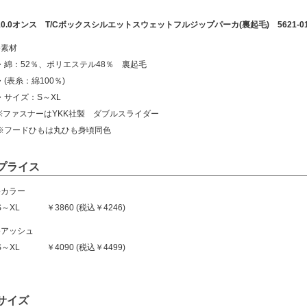
10.0オンス T/Cボックスシルエットスウェットフルジップパーカ(裏起毛) 5621-0
●素材
・綿：52％、ポリエステル48％ 裏起毛
・(表糸：綿100％)
・サイズ：S～XL
※ファスナーはYKK社製 ダブルスライダー
※フードひもは丸ひも身頃同色
プライス
●カラー
S～XL ￥3860 (税込￥4246)
●アッシュ
S～XL ￥4090 (税込￥4499)
サイズ