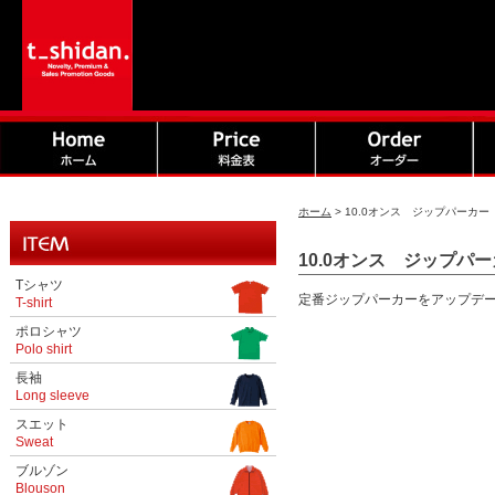
ホーム
>
10.0オンス ジップパーカー 0
10.0オンス ジップパーカ
Tシャツ
定番ジップパーカーをアップデ
T-shirt
ポロシャツ
Polo shirt
長袖
Long sleeve
スエット
Sweat
ブルゾン
Blouson