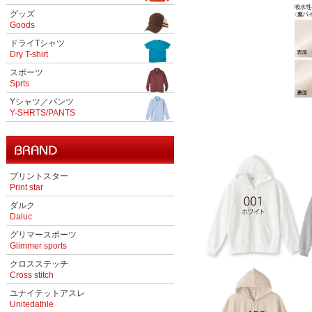
グッズ
Goods
ドライTシャツ
Dry T-shirt
スポーツ
Sprts
Yシャツ／パンツ
Y-SHRTS/PANTS
プリントスター
Print star
ダルク
Daluc
グリマースポーツ
Glimmer sports
クロスステッチ
Cross stitch
ユナイテットアスレ
Unitedathle