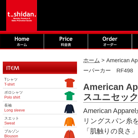
ホーム
>
America
ーパーカー RF498
Tシャツ
American
T-shirt
ポロシャツ
スユニセック
Polo shirt
長袖
American A
Long sleeve
スエット
リングスパン糸
Sweat
「肌触りの良さ
ブルゾン
Blouson