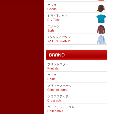
グッズ
Goods
ドライTシャツ
Dry T-shirt
スポーツ
Sprts
Yシャツ／パンツ
Y-SHRTS/PANTS
プリントスター
Print star
ダルク
Daluc
グリマースポーツ
Glimmer sports
クロスステッチ
Cross stitch
ユナイテットアスレ
Unitedathle