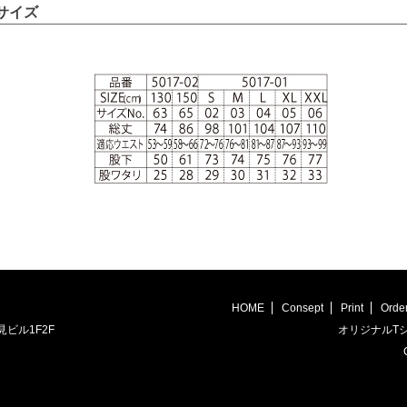
サイズ
HOME
Consept
Print
Orde
見ビル1F2F
オリジナルTシ