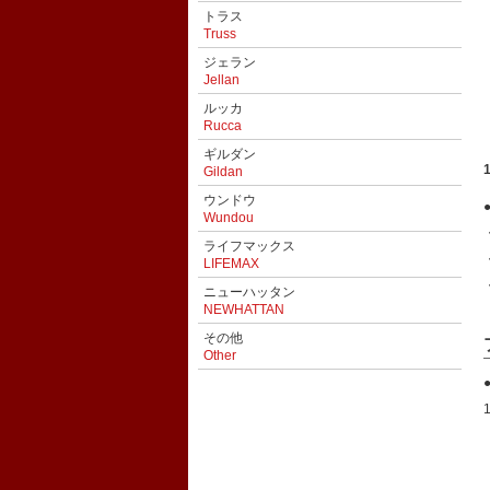
トラス
Truss
ジェラン
Jellan
ルッカ
Rucca
ギルダン
Gildan
ウンドウ
Wundou
ライフマックス
LIFEMAX
ニューハッタン
NEWHATTAN
その他
Other