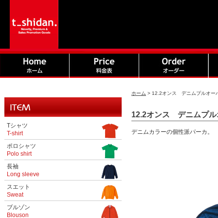
ホーム
>
12.2オンス デニムプルオーバ
12.2オンス デニムプル
Tシャツ
デニムカラーの個性派パーカ。
T-shirt
ポロシャツ
Polo shirt
長袖
Long sleeve
スエット
Sweat
ブルゾン
Blouson