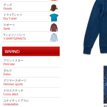
グッズ
Goods
ドライTシャツ
Dry T-shirt
スポーツ
Sprts
Yシャツ／パンツ
Y-SHRTS/PANTS
プリントスター
Print star
ダルク
Daluc
グリマースポーツ
Glimmer sports
クロスステッチ
Cross stitch
ユナイテットアスレ
Unitedathle