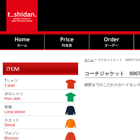
ホーム
>
コーチジャケット 00077-CJ
コーチジャケット 00077
Tシャツ
細部までのこだわりがハイセン
T-shirt
ポロシャツ
Polo shirt
長袖
Long sleeve
スエット
Sweat
ブルゾン
Blouson