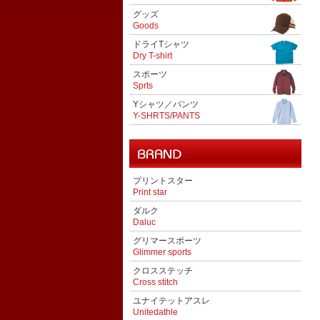
グッズ
Goods
ドライTシャツ
Dry T-shirt
スポーツ
Sprts
Yシャツ／パンツ
Y-SHRTS/PANTS
プリントスター
Print star
ダルク
Daluc
グリマースポーツ
Glimmer sports
クロスステッチ
Cross stitch
ユナイテットアスレ
Unitedathle