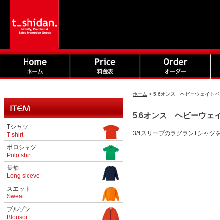
ホーム
>
5.6オンス ヘビーウェイトベー
5.6オンス ヘビーウェイ
Tシャツ
3/4スリーブのラグランTシャ
T-shirt
ポロシャツ
Polo shirt
長袖
Long sleeve
スエット
Sweat
ブルゾン
Blouson