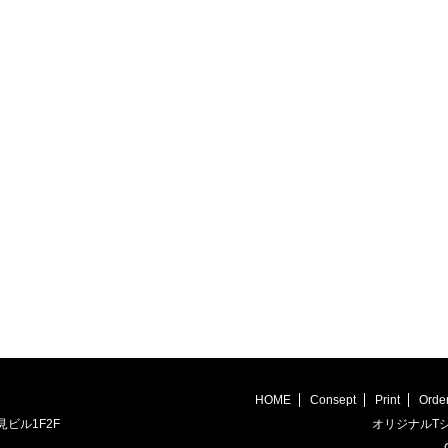
HOME
Consept
Print
Orde
見ビル1F2F
オリジナルTシ