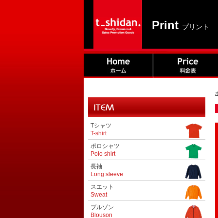
Print
プリント
Tシャツ
T-shirt
ポロシャツ
Polo shirt
長袖
Long sleeve
スエット
Sweat
ブルゾン
Blouson