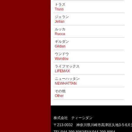
トラス
Truss
ジェラン
Jellan
ルッカ
Rucca
ギルダン
Gildan
ウンドウ
Wundou
ライフマックス
LIFEMAX
ニューハッタン
NEWHATTAN
その他
Other
株式会社 ティーシダン
〒213-0032 神奈川県川崎市高津区久地3-5-6片