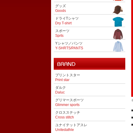
グッズ
Goods
ドライTシャツ
Dry T-shirt
スポーツ
Sprts
Yシャツ／パンツ
Y-SHRTS/PANTS
プリントスター
Print star
ダルク
Daluc
グリマースポーツ
Glimmer sports
クロスステッチ
Cross stitch
ユナイテットアスレ
Unitedathle